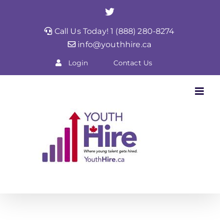
Skip
Twitter
to
Call Us Today! 1 (888) 280-8274
content
info@youthhire.ca
Login
Contact Us