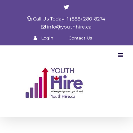
Skip
Twitter
to
Call Us Today! 1 (888) 280-8274
content
info@youthhire.ca
Login
Contact Us