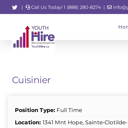
Skip
Twitter
|
Call Us Today! 1 (888) 280-8274
|
info@
to
content
Ho
Cuisinier
Position Type:
Full Time
Location:
1341 Mnt Hope, Sainte-Clotild