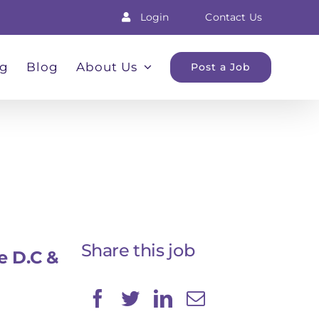
Login
Contact Us
ng
Blog
About Us
Post a Job
Share this job
e D.C &