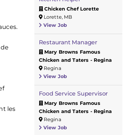
Chicken Chef Lorette
Lorette, MB
View Job
auces.
Restaurant Manager
 de
Mary Browns Famous
Chicken and Taters - Regina
Regina
View Job
ef
Food Service Supervisor
Mary Browns Famous
nt les
Chicken and Taters - Regina
Regina
View Job