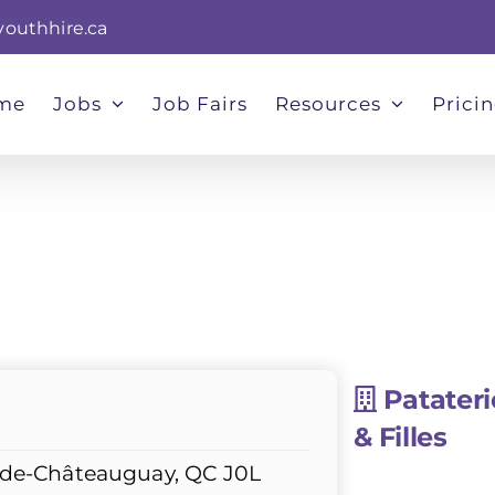
youthhire.ca
me
Jobs
Job Fairs
Resources
Prici
Patateri
& Filles
e-de-Châteauguay, QC J0L