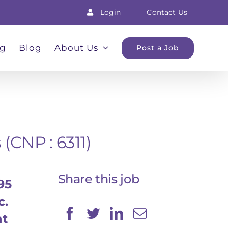
Login
Contact Us
ng
Blog
About Us
Post a Job
 (CNP : 6311)
Share this job
95
c.
nt