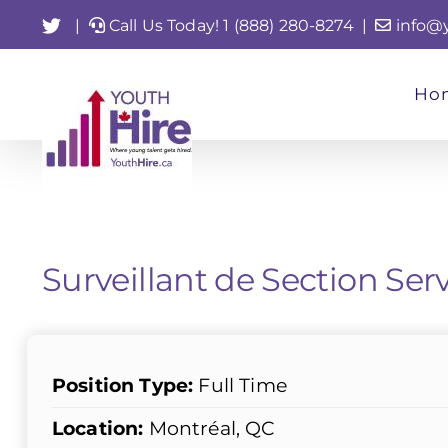
Skip
Twitter
|
Call Us Today! 1 (888) 280-8274
|
info@
to
content
Ho
Surveillant de Section Serv
Position Type:
Full Time
Location:
Montréal, QC