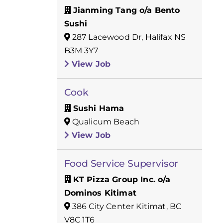
Jianming Tang o/a Bento
Sushi
287 Lacewood Dr, Halifax NS
B3M 3Y7
View Job
Cook
Sushi Hama
Qualicum Beach
View Job
Food Service Supervisor
KT Pizza Group Inc. o/a
Dominos Kitimat
386 City Center Kitimat, BC
V8C 1T6