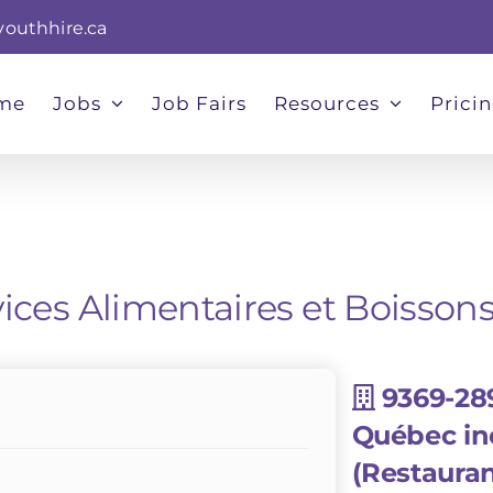
youthhire.ca
me
Jobs
Job Fairs
Resources
Prici
ices Alimentaires et Boissons
9369-28
Québec in
(Restaura